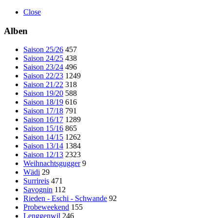
Close
Alben
Saison 25/26
457
Saison 24/25
438
Saison 23/24
496
Saison 22/23
1249
Saison 21/22
318
Saison 19/20
588
Saison 18/19
616
Saison 17/18
791
Saison 16/17
1289
Saison 15/16
865
Saison 14/15
1262
Saison 13/14
1384
Saison 12/13
2323
Weihnachtsgugger
9
Wädi
29
Surrireis
471
Savognin
112
Rieden - Eschi - Schwande
92
Probeweekend
155
Lenggenwil
246