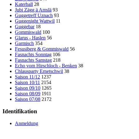
Katerball
28
Jubi Zägg ä Amslä
93
Guggetreff Uznach
93
Guggenight Wattwil
11
Guggebar
18
Gommiswald
100
Glarus - Haslen
56
Garmisch
354
Fesusiberg & Gommiswald
56
Fasnachts Sonntag
106
Fasnachts Samstag
218
Echo vom Hirschloch - Benken
38
Chlausparty Ernetschwil
38
Saison 11/12
1237
Saison 10/11
2154
Saison 09/10
1265
Saison 08/09
1911
Saison 07/08
2172
Identifikation
Anmeldung