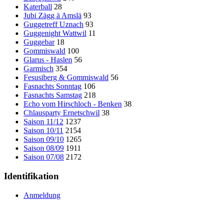
Katerball
28
Jubi Zägg ä Amslä
93
Guggetreff Uznach
93
Guggenight Wattwil
11
Guggebar
18
Gommiswald
100
Glarus - Haslen
56
Garmisch
354
Fesusiberg & Gommiswald
56
Fasnachts Sonntag
106
Fasnachts Samstag
218
Echo vom Hirschloch - Benken
38
Chlausparty Ernetschwil
38
Saison 11/12
1237
Saison 10/11
2154
Saison 09/10
1265
Saison 08/09
1911
Saison 07/08
2172
Identifikation
Anmeldung