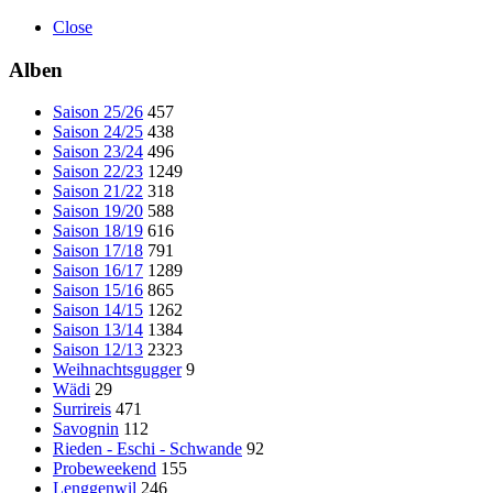
Close
Alben
Saison 25/26
457
Saison 24/25
438
Saison 23/24
496
Saison 22/23
1249
Saison 21/22
318
Saison 19/20
588
Saison 18/19
616
Saison 17/18
791
Saison 16/17
1289
Saison 15/16
865
Saison 14/15
1262
Saison 13/14
1384
Saison 12/13
2323
Weihnachtsgugger
9
Wädi
29
Surrireis
471
Savognin
112
Rieden - Eschi - Schwande
92
Probeweekend
155
Lenggenwil
246